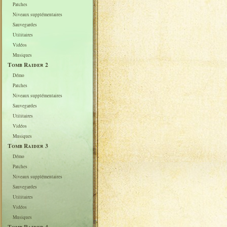
Patches
Niveaux supplémentaires
Sauvegardes
Utilitaires
Vidéos
Musiques
Tomb Raider 2
Démo
Patches
Niveaux supplémentaires
Sauvegardes
Utilitaires
Vidéos
Musiques
Tomb Raider 3
Démo
Patches
Niveaux supplémentaires
Sauvegardes
Utilitaires
Vidéos
Musiques
Tomb Raider 4