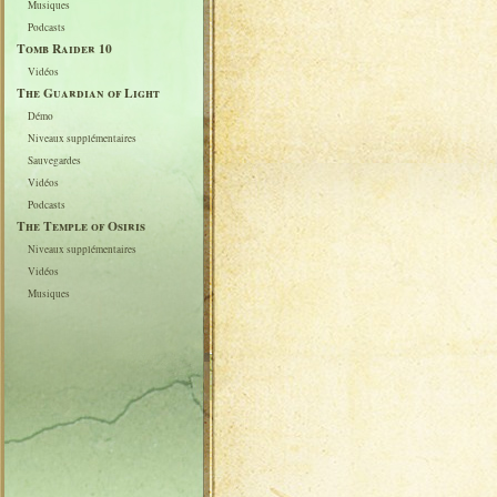
Musiques
Podcasts
Tomb Raider 10
Vidéos
The Guardian of Light
Démo
Niveaux supplémentaires
Sauvegardes
Vidéos
Podcasts
The Temple of Osiris
Niveaux supplémentaires
Vidéos
Musiques