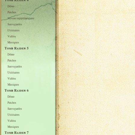
Démo
Patches
Niveau supplémentaire
Sauvegardes
Utilitaires
Vidéos
Musiques
Tomb Raider 5
Démo
Patches
Sauvegardes
Utilitaires
Vidéos
Musiques
Tomb Raider 6
Démo
Patches
Sauvegardes
Utilitaires
Vidéos
Musiques
Tomb Raider 7