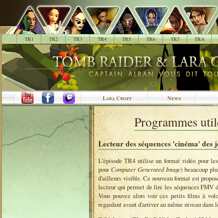
.
TR1
TR2
TR3
TR4
TR5
TR6
TR7
TRA
Lara Croft
News
Programmes util
Lecteur des séquences 'cinéma' des 
L'épisode TR4 utilise un format vidéo pour 
pour
Computer Generated Image
) beaucoup plu
d'ailleurs visible. Ce nouveau format est propo
lecteur qui permet de lire les séquences FMV 
Vous pouvez alors voir ces petits films à vol
regardant avant d'arriver au même niveau dans le