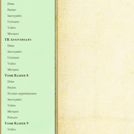
Démo
Patches
Sauvegardes
Utilitaires
Vidéos
Musiques
TR Anniversary
Démo
Sauvegardes
Utilitaires
Vidéos
Musiques
Tomb Raider 8
Démo
Patches
Niveaux supplémentaires
Sauvegardes
Vidéos
Musiques
Podcasts
Tomb Raider 9
Vidéos