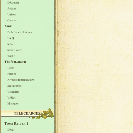
Découvrir
Articles
Univers
Galerie
Aide
Problèmes techniques
F.A.Q.
Soluce
Soluce vidéo
Triche
Télécharger
Démo
Patches
Niveau supplémentaire
Sauvegardes
Utilitaires
Vidéos
Musiques
TÉLÉCHARGER
Tomb Raider 1
Démo