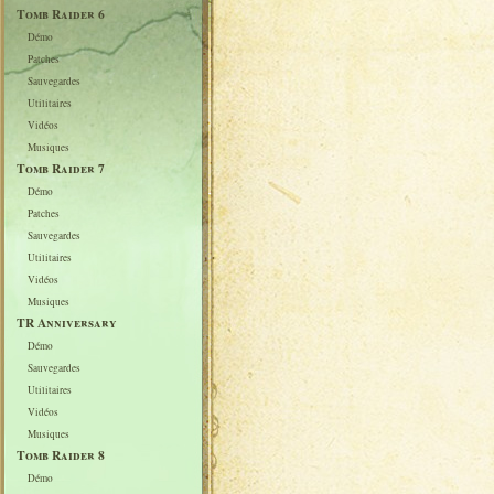
Tomb Raider 6
Démo
Patches
Sauvegardes
Utilitaires
Vidéos
Musiques
Tomb Raider 7
Démo
Patches
Sauvegardes
Utilitaires
Vidéos
Musiques
TR Anniversary
Démo
Sauvegardes
Utilitaires
Vidéos
Musiques
Tomb Raider 8
Démo