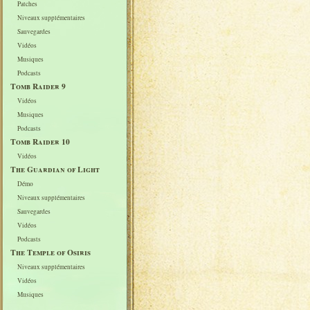
Patches
Niveaux supplémentaires
Sauvegardes
Vidéos
Musiques
Podcasts
Tomb Raider 9
Vidéos
Musiques
Podcasts
Tomb Raider 10
Vidéos
The Guardian of Light
Démo
Niveaux supplémentaires
Sauvegardes
Vidéos
Podcasts
The Temple of Osiris
Niveaux supplémentaires
Vidéos
Musiques