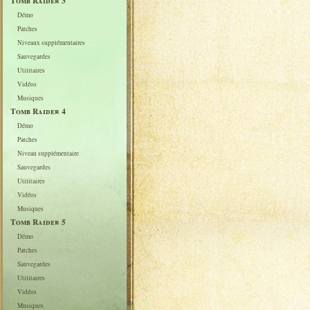
Tomb Raider 3
Démo
Patches
Niveaux supplémentaires
Sauvegardes
Utilitaires
Vidéos
Musiques
Tomb Raider 4
Démo
Patches
Niveau supplémentaire
Sauvegardes
Utilitaires
Vidéos
Musiques
Tomb Raider 5
Démo
Patches
Sauvegardes
Utilitaires
Vidéos
Musiques