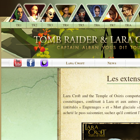
.
TR1
TR2
TR3
TR4
TR5
TR6
TR7
TRA
Lara Croft
News
Les exte
Lara Croft and the Temple of Osiris comporte 
cosmétiques, conférant à Lara et aux autres 
(intitulés « Engrenages » et « Mort glaciale »
acheté le pass saisonnier, sachez qu'il contient l