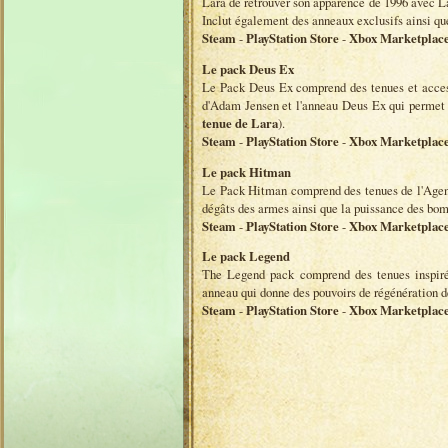
Lara de retrouver son apparence de 1996 avec Lar
Inclut également des anneaux exclusifs ainsi qu
Steam
-
PlayStation Store
-
Xbox Marketplac
Le pack Deus Ex
Le Pack Deus Ex comprend des tenues et access
d'Adam Jensen et l'anneau Deus Ex qui permet 
tenue de Lara
).
Steam
-
PlayStation Store
-
Xbox Marketplac
Le pack Hitman
Le Pack Hitman comprend des tenues de l'Agent
dégâts des armes ainsi que la puissance des bo
Steam
-
PlayStation Store
-
Xbox Marketplac
Le pack Legend
The Legend pack comprend des tenues inspiré
anneau qui donne des pouvoirs de régénération d
Steam
-
PlayStation Store
-
Xbox Marketplac