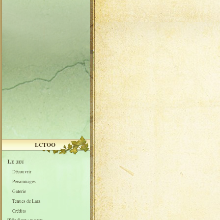
LCTOO
Le jeu
Découvrir
Personnages
Galerie
Tenues de Lara
Crédits