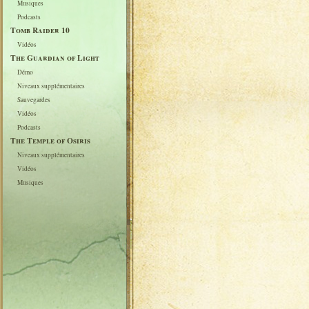
Musiques
Podcasts
Tomb Raider 10
Vidéos
The Guardian of Light
Démo
Niveaux supplémentaires
Sauvegardes
Vidéos
Podcasts
The Temple of Osiris
Niveaux supplémentaires
Vidéos
Musiques