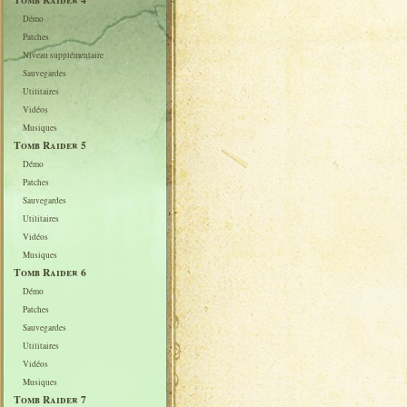
Démo
Patches
Niveau supplémentaire
Sauvegardes
Utilitaires
Vidéos
Musiques
Tomb Raider 5
Démo
Patches
Sauvegardes
Utilitaires
Vidéos
Musiques
Tomb Raider 6
Démo
Patches
Sauvegardes
Utilitaires
Vidéos
Musiques
Tomb Raider 7