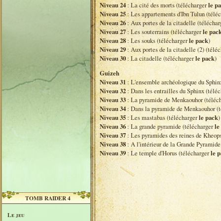
Niveau 24
: La cité des morts (télécharger
le p
Niveau 25
: Les appartements d'Ibn Tulun (télé
Niveau 26
: Aux portes de la citadelle (télécha
Niveau 27
: Les souterrains (télécharger
le pac
Niveau 28
: Les souks (télécharger
le pack
)
Niveau 29
: Aux portes de la citadelle (2) (télé
Niveau 30
: La citadelle (télécharger
le pack
)
Guizeh
Niveau 31
: L'ensemble archéologique du Sphin
Niveau 32
: Dans les entrailles du Sphinx (télé
Niveau 33
: La pyramide de Menkaouhor (téléc
Niveau 34
: Dans la pyramide de Menkaouhor (
Niveau 35
: Les mastabas (télécharger
le pack
)
Niveau 36
: La grande pyramide (télécharger
le
Niveau 37
: Les pyramides des reines de Kheop
Niveau 38
: A l'intérieur de la Grande Pyramide
Niveau 39
: Le temple d'Horus (télécharger
le 
TOMB RAIDER 4
Le jeu