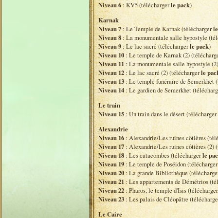
Niveau 6
: KV5 (télécharger
le pack
)
Karnak
Niveau 7
: Le Temple de Karnak (télécharger
l
Niveau 8
: La monumentale salle hypostyle (té
Niveau 9
: Le lac sacré (télécharger
le pack
)
Niveau 10
: Le temple de Karnak (2) (télécharg
Niveau 11
: La monumentale salle hypostyle (2)
Niveau 12
: Le lac sacré (2) (télécharger
le pac
Niveau 13
: Le temple funéraire de Semerkhet 
Niveau 14
: Le gardien de Semerkhet (téléchar
Le train
Niveau 15
: Un train dans le désert (télécharger
Alexandrie
Niveau 16
: Alexandrie/Les ruines côtières (té
Niveau 17
: Alexandrie/Les ruines côtières (2) 
Niveau 18
: Les catacombes (télécharger
le pa
Niveau 19
: Le temple de Poséidon (télécharge
Niveau 20
: La grande Bibliothèque (télécharg
Niveau 21
: Les appartements de Démétrios (té
Niveau 22
: Pharos, le temple d'Isis (télécharge
Niveau 23
: Les palais de Cléopâtre (télécharg
Le Caire