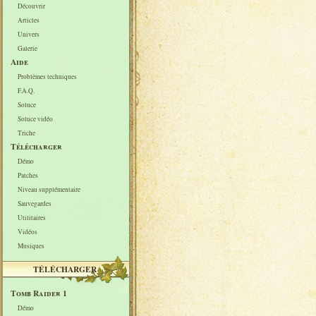
Découvrir
Articles
Univers
Galerie
Aide
Problèmes techniques
F.A.Q.
Soluce
Soluce vidéo
Triche
Télécharger
Démo
Patches
Niveau supplémentaire
Sauvegardes
Utilitaires
Vidéos
Musiques
TÉLÉCHARGER
Tomb Raider 1
Démo