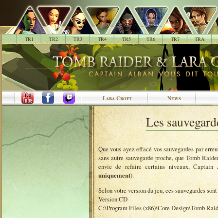
.
TR1
TR2
TR3
TR4
TR5
TR6
TR7
TRA
Lara Croft
News
Les sauvegard
Que vous ayez effacé vos sauvegardes par erreur
sans autre sauvegarde proche, que Tomb Raider
envie de refaire certains niveaux, Captain
uniquement
).
Selon votre version du jeu, ces sauvegardes sont 
Version CD
C:\Program Files (x86)\Core Design\Tomb Raide