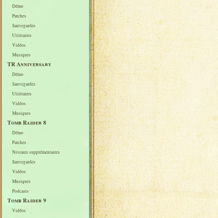
Démo
Patches
Sauvegardes
Utilitaires
Vidéos
Musiques
TR Anniversary
Démo
Sauvegardes
Utilitaires
Vidéos
Musiques
Tomb Raider 8
Démo
Patches
Niveaux supplémentaires
Sauvegardes
Vidéos
Musiques
Podcasts
Tomb Raider 9
Vidéos