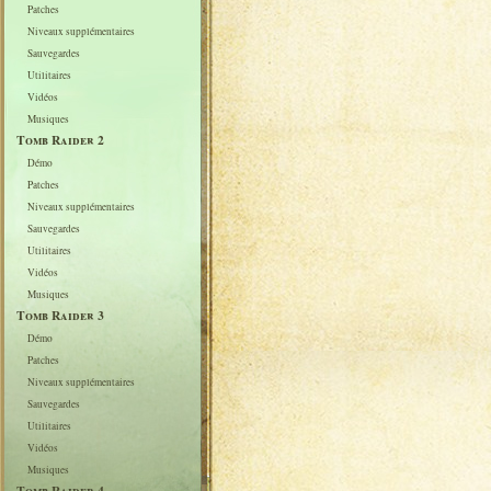
Patches
Niveaux supplémentaires
Sauvegardes
Utilitaires
Vidéos
Musiques
Tomb Raider 2
Démo
Patches
Niveaux supplémentaires
Sauvegardes
Utilitaires
Vidéos
Musiques
Tomb Raider 3
Démo
Patches
Niveaux supplémentaires
Sauvegardes
Utilitaires
Vidéos
Musiques
Tomb Raider 4