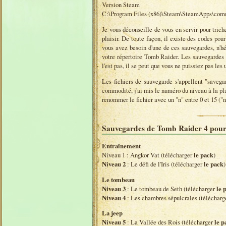
Version Steam
C:\Program Files (x86)\Steam\SteamApps\com
Je vous déconseille de vous en servir pour tric
plaisir. De toute façon, il existe des codes pour
vous avez besoin d'une de ces sauvegardes, n'hés
votre répertoire Tomb Raider. Les sauvegardes
l'est pas, il se peut que vous ne puissiez pas les u
Les fichiers de sauvegarde s'appellent "saveg
commodité, j'ai mis le numéro du niveau à la plac
renommer le fichier avec un "n" entre 0 et 15 ("
Sauvegardes de Tomb Raider 4 pou
Entraînement
Niveau 1 : Angkor Vat (télécharger
le pack
)
Niveau 2
: Le défi de l'Iris (télécharger
le pack
)
Le tombeau
Niveau 3
: Le tombeau de Seth (télécharger
le 
Niveau 4
: Les chambres sépulcrales (téléchar
La jeep
Niveau 5
: La Vallée des Rois (télécharger
le p